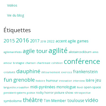
Vidéos
Vie du blog
Étiquettes
2016
2015
2017
accent
agile games
2022
2018
agilité
agile tour
alistaircockburn
agilemanifesto
amis
conférence
amour
bretagne
chanson
chartreuse
cohésion
dauphiné
frankenstein
créativité
détournement
exercice
fun
grenoble
jeu
isère
humour
histoire
innovation
interview
midi-pyrénées
monologue
open-space
languedoc-roussillon
Noël
rocky horror picture show
persistent systems
poésie
rétrospective
théâtre
vidéo
toulouse
Tim Member
symbolisme