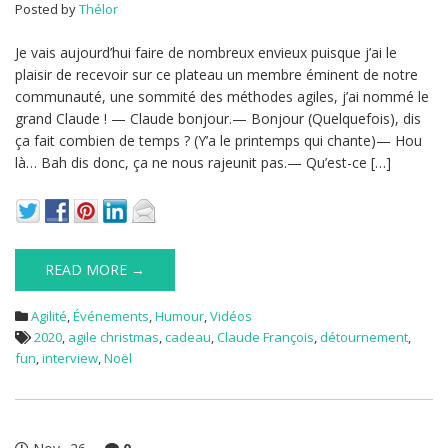
Posted by
Thélor
Je vais aujourd’hui faire de nombreux envieux puisque j’ai le
plaisir de recevoir sur ce plateau un membre éminent de notre
communauté, une sommité des méthodes agiles, j’ai nommé le
grand Claude ! — Claude bonjour.— Bonjour (Quelquefois), dis
ça fait combien de temps ? (Y’a le printemps qui chante)— Hou
là… Bah dis donc, ça ne nous rajeunit pas.— Qu’est-ce […]
READ MORE →
Agilité
,
Événements
,
Humour
,
Vidéos
2020
,
agile christmas
,
cadeau
,
Claude François
,
détournement
,
fun
,
interview
,
Noël