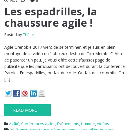
Nov
26
0
Les espadrilles, la
chaussure agile !
Posted by
Thélor
Agile Grenoble 2017 vient de se terminer, et je suis en plein
montage de la vidéo du “fabuleux destin de Tim Member”. Afin
de patienter un peu, je vous offre cette (fausse) page de
publicité que les participants ont découvert durant la conférence.
Paroles En espadrilles, on fait du code. On fait des commits. On
[…]
READ MORE →
Agilité
,
Conférences agiles
,
Événements
,
Humour
,
Vidéos
2017
,
amis
,
chartreuse
,
détournement
,
espadrilles
,
humour
,