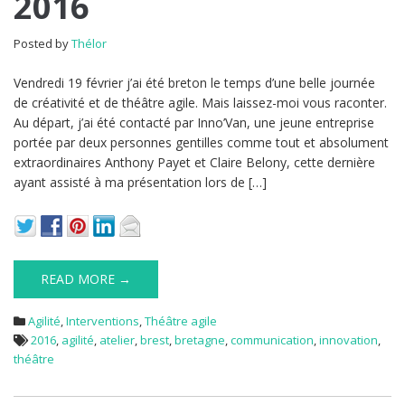
2016
Posted by
Thélor
Vendredi 19 février j’ai été breton le temps d’une belle journée
de créativité et de théâtre agile. Mais laissez-moi vous raconter.
Au départ, j’ai été contacté par Inno’Van, une jeune entreprise
portée par deux personnes gentilles comme tout et absolument
extraordinaires Anthony Payet et Claire Belony, cette dernière
ayant assisté à ma présentation lors de […]
READ MORE →
Agilité
,
Interventions
,
Théâtre agile
2016
,
agilité
,
atelier
,
brest
,
bretagne
,
communication
,
innovation
,
théâtre