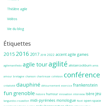
Théâtre agile
Vidéos
Vie du blog
Étiquettes
2016
2015
2017
accent
agile games
2022
2018
agilité
agile tour
alistaircockburn
agilemanifesto
amis
conférence
amour
bretagne
chanson
chartreuse
cohésion
dauphiné
frankenstein
créativité
détournement
exercice
fun
grenoble
jeu
isère
humour
histoire
innovation
interview
midi-pyrénées
monologue
open-space
languedoc-roussillon
Noël