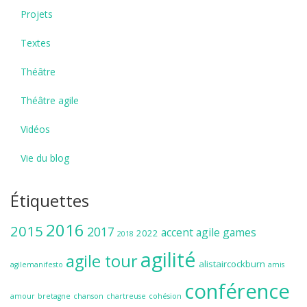
Projets
Textes
Théâtre
Théâtre agile
Vidéos
Vie du blog
Étiquettes
2016
2015
2017
accent
agile games
2022
2018
agilité
agile tour
alistaircockburn
agilemanifesto
amis
conférence
amour
bretagne
chanson
chartreuse
cohésion