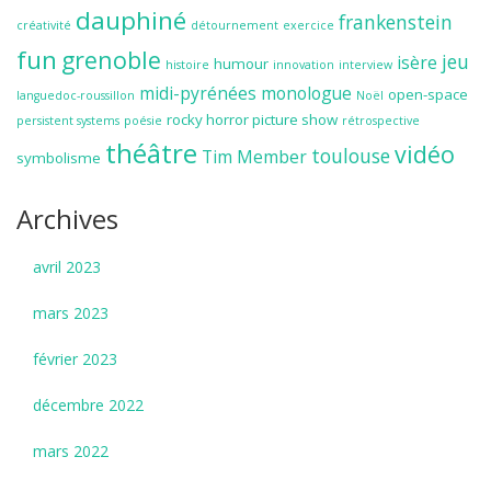
dauphiné
frankenstein
créativité
détournement
exercice
fun
grenoble
jeu
isère
humour
histoire
innovation
interview
midi-pyrénées
monologue
open-space
languedoc-roussillon
Noël
rocky horror picture show
persistent systems
poésie
rétrospective
théâtre
vidéo
toulouse
Tim Member
symbolisme
Archives
avril 2023
mars 2023
février 2023
décembre 2022
mars 2022