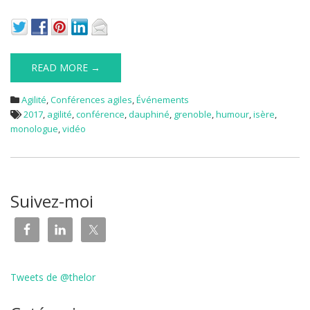
READ MORE →
Agilité
,
Conférences agiles
,
Événements
2017
,
agilité
,
conférence
,
dauphiné
,
grenoble
,
humour
,
isère
,
monologue
,
vidéo
Suivez-moi
Tweets de @thelor