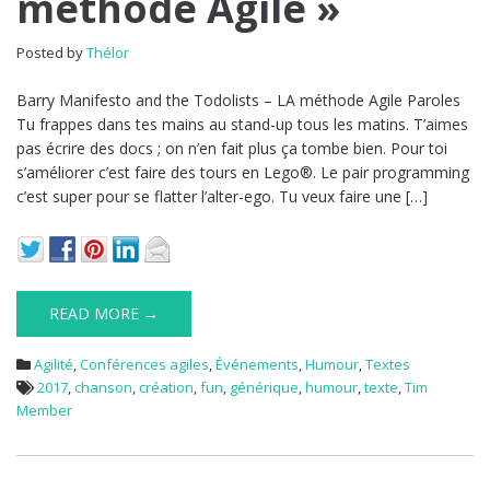
méthode Agile »
Posted by
Thélor
Barry Manifesto and the Todolists – LA méthode Agile Paroles
Tu frappes dans tes mains au stand-up tous les matins. T’aimes
pas écrire des docs ; on n’en fait plus ça tombe bien. Pour toi
s’améliorer c’est faire des tours en Lego®. Le pair programming
c’est super pour se flatter l’alter-ego. Tu veux faire une […]
READ MORE →
Agilité
,
Conférences agiles
,
Événements
,
Humour
,
Textes
2017
,
chanson
,
création
,
fun
,
générique
,
humour
,
texte
,
Tim
Member