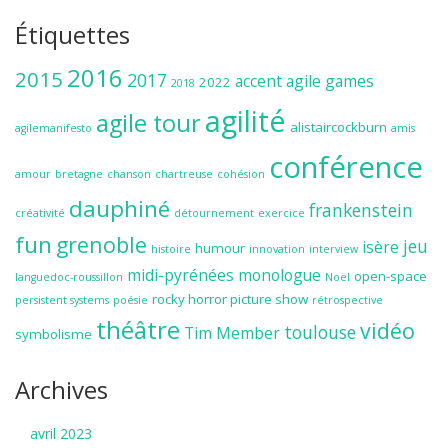
Étiquettes
2016
2015
2017
accent
agile games
2022
2018
agilité
agile tour
alistaircockburn
agilemanifesto
amis
conférence
amour
bretagne
chanson
chartreuse
cohésion
dauphiné
frankenstein
créativité
détournement
exercice
fun
grenoble
jeu
isère
humour
histoire
innovation
interview
midi-pyrénées
monologue
open-space
languedoc-roussillon
Noël
rocky horror picture show
persistent systems
poésie
rétrospective
théâtre
vidéo
toulouse
Tim Member
symbolisme
Archives
avril 2023