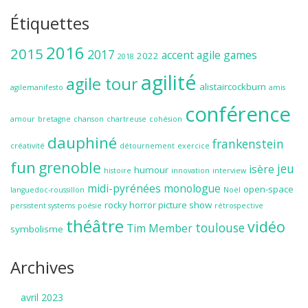
Étiquettes
2016
2015
2017
accent
agile games
2022
2018
agilité
agile tour
alistaircockburn
agilemanifesto
amis
conférence
amour
bretagne
chanson
chartreuse
cohésion
dauphiné
frankenstein
créativité
détournement
exercice
fun
grenoble
jeu
isère
humour
histoire
innovation
interview
midi-pyrénées
monologue
open-space
languedoc-roussillon
Noël
rocky horror picture show
persistent systems
poésie
rétrospective
théâtre
vidéo
toulouse
Tim Member
symbolisme
Archives
avril 2023