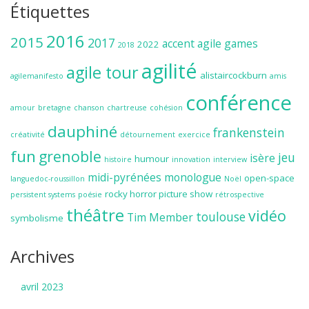
Étiquettes
2016
2015
2017
accent
agile games
2022
2018
agilité
agile tour
alistaircockburn
agilemanifesto
amis
conférence
amour
bretagne
chanson
chartreuse
cohésion
dauphiné
frankenstein
créativité
détournement
exercice
fun
grenoble
jeu
isère
humour
histoire
innovation
interview
midi-pyrénées
monologue
open-space
languedoc-roussillon
Noël
rocky horror picture show
persistent systems
poésie
rétrospective
théâtre
vidéo
toulouse
Tim Member
symbolisme
Archives
avril 2023