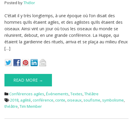
Posted by
Thélor
C’était il y très longtemps, à une époque où l’on disait des
hommes qu’ils étaient agiles, et des agilistes qu’ils étaient des
oiseaux. Ainsi vint un jour où tous les oiseaux du monde se
réunirent, debout, en une grande conférence. La Huppe, qui
étaient la gardienne des rituels, arriva et se plaça au milieu d’eux
[…]
READ MORE →
Conférences agiles
,
Événements
,
Textes
,
Théâtre
2018
,
agilité
,
conférence
,
conte
,
oiseaux
,
soufisme
,
symbolisme
,
théâtre
,
Tim Member