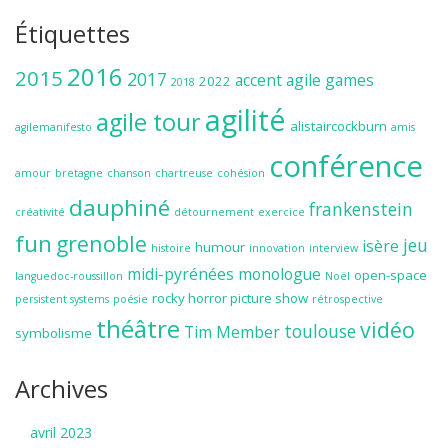
Étiquettes
2016
2015
2017
accent
agile games
2022
2018
agilité
agile tour
alistaircockburn
agilemanifesto
amis
conférence
amour
bretagne
chanson
chartreuse
cohésion
dauphiné
frankenstein
créativité
détournement
exercice
fun
grenoble
jeu
isère
humour
histoire
innovation
interview
midi-pyrénées
monologue
open-space
languedoc-roussillon
Noël
rocky horror picture show
persistent systems
poésie
rétrospective
théâtre
vidéo
toulouse
Tim Member
symbolisme
Archives
avril 2023