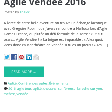
Agile Vendée 2016
Posted by
Thélor
À l’orée de cette belle aventure on trouve un échange laconique
avec Grégoire Robin, que j’avais rencontré à Nailloux lors d’Agile
Games France, ou plutôt un défi formulé de la sorte : « Et si tu
osais… Agile Vendée ? » La brigue est imparable ; « Allez quoi,
viens donc causer théâtre en Vendée si tu es un preux ! » Ars […]
READ MORE →
Agilité
,
Conférences agiles
,
Événements
2016
,
agile tour
,
agilité
,
chouans
,
conférence
,
la roche-sur-yon
,
théâtre
,
vendée